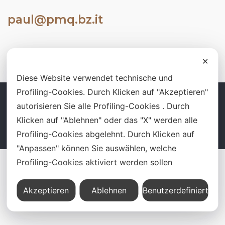
paul@pmq.bz.it
✕
Diese Website verwendet technische und
Profiling-Cookies. Durch Klicken auf "Akzeptieren"
autorisieren Sie alle Profiling-Cookies . Durch
Kontakt
Impressum
Datenschutz
Cookie
Klicken auf "Ablehnen" oder das "X" werden alle
PROJEKTMANAGAMENT QUALITI S.R.L.S. – P.IVA 02988490211 – Via
Simon Aichner 7 Terento (BZ)
Profiling-Cookies abgelehnt. Durch Klicken auf
"Anpassen" können Sie auswählen, welche
Profiling-Cookies aktiviert werden sollen
Akzeptieren
Ablehnen
Benutzerdefiniert