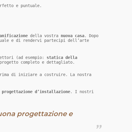
rfetto e puntuale.
anificazione
della vostra
nuova casa
. Dopo
che ci avrete fornito i piani architettonici del progetto, saremo lieti di farvi un'offerta individuale e di rendervi partecipi dell’arte
settori (ad esempio:
statica della
progetto completo e dettagliato.
rima di iniziare a costruire. La nostra
a
progettazione d’installazione
. I nostri
buona progettazione e