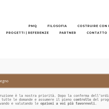
PMQ
FILOSOFIA
COSTRUIRE CON 
PROGETTI | REFERENZE
PARTNER
CONTATTO
 legno
truzione è la nostra priorità. Dopo la conferma dell’ord
a tutte le domande e assumere il pieno
controllo
del proge
ovando e valutando le
opzioni a voi più favorevoli
.